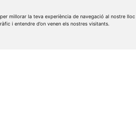
per millorar la teva experiència de navegació al nostre lloc
tràfic i entendre d’on venen els nostres visitants.
UALITZA LES FOTOGRAFIES DE CADA MUNICIPI I P